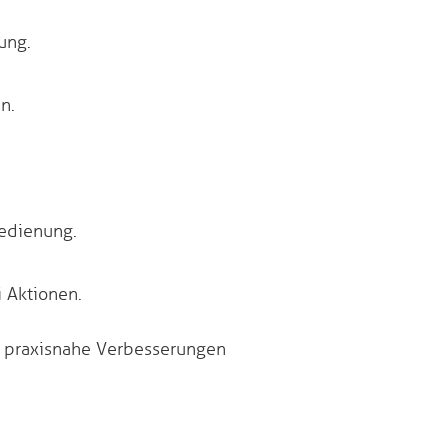
ung.
n.
bedienung.
 Aktionen.
nd praxisnahe Verbesserungen