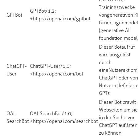
Trainingszwecke
GPTBot/1.2;
GPTBot
von generativen KI
+https://openai.com/gptbot
Grundlagenmodel
(generative AI
foundation model
Dieser Botaufruf
wird ausgelöst
durch
ChatGPT-
ChatGPT-User/1.0;
eine Nutzeraktion 
User
+https://openai.com/bot
ChatGPT oder von
Nutzern definiert
GPTs
Dieser Bot crawlt
Webseiten um sie
OAI-
OAI-SearchBot/1.0;
in der Suche von
SearchBot
+https://openai.com/searchbot
ChatGPT auflisten
zu können